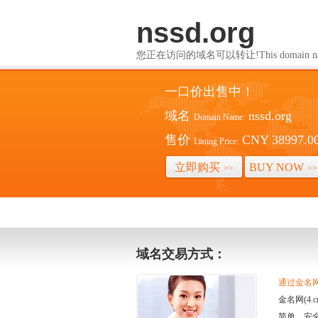
nssd.org
您正在访问的域名可以转让!This domain name i
一口价出售中！
域名
nssd.org
Domain Name:
售价
CNY 38997.0
Listing Price:
立即购买
BUY NOW
>>
>>
域名交易方式：
通过金名网(
金名网(4
简单、安