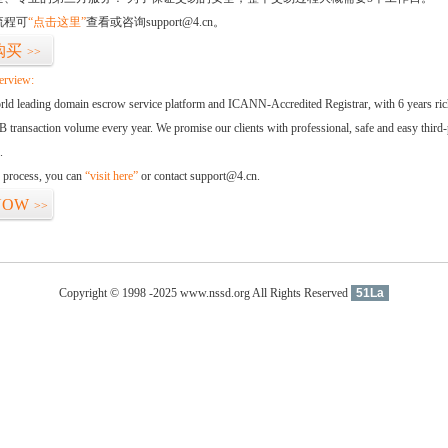
流程可
“点击这里”
查看或咨询support@4.cn。
购买
>>
erview:
orld leading domain escrow service platform and ICANN-Accredited Registrar, with 6 years ri
 transaction volume every year. We promise our clients with professional, safe and easy third-
.
d process, you can
“visit here”
or contact support@4.cn.
NOW
>>
Copyright © 1998 -2025 www.nssd.org All Rights Reserved
51La