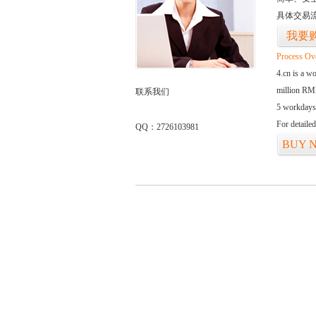
具体交易
我要
Process Ov
4.cn is a w
million RMB
联系我们
5 workdays
For detaile
QQ：2726103981
BUY 