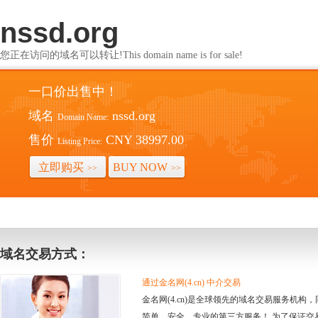
nssd.org
您正在访问的域名可以转让!This domain name is for sale!
一口价出售中！
域名
nssd.org
Domain Name:
售价
CNY 38997.00
Listing Price:
立即购买
BUY NOW
>>
>>
域名交易方式：
通过金名网(4.cn) 中介交易
金名网(4.cn)是全球领先的域名交易服务机
简单、安全、专业的第三方服务！ 为了保证交