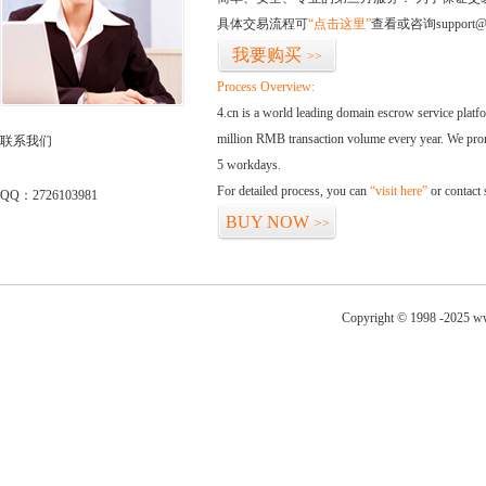
具体交易流程可
“点击这里”
查看或咨询support@
我要购买
>>
Process Overview:
4.cn is a world leading domain escrow service plat
million RMB transaction volume every year. We promi
联系我们
5 workdays.
For detailed process, you can
“visit here”
or contact
QQ：2726103981
BUY NOW
>>
Copyright © 1998 -2025 ww