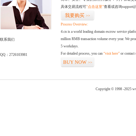
具体交易流程可
“点击这里”
查看或咨询support@
我要购买
>>
Process Overview:
4.cn is a world leading domain escrow service plat
million RMB transaction volume every year. We promi
联系我们
5 workdays.
For detailed process, you can
“visit here”
or contact
QQ：2726103981
BUY NOW
>>
Copyright © 1998 -2025 ww