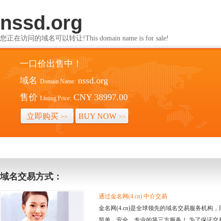
nssd.org
您正在访问的域名可以转让!This domain name is for sale!
一口价出售中！
域名
nssd.org
Domain Name:
售价
CNY 38997.00
Listing Price:
立即购买
BUY NOW
>>
>>
域名交易方式：
通过金名网(4.cn) 中介交易
金名网(4.cn)是全球领先的域名交易服务机
简单、安全、专业的第三方服务！ 为了保证交